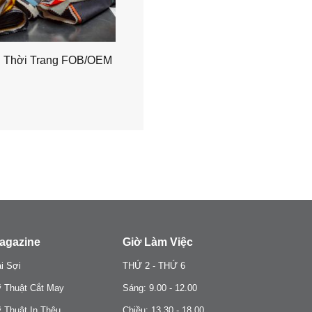
g Thời Trang FOB/OEM
agazine
Giờ Làm Việc
i Sợi
THỨ 2 - THỨ 6
 Thuật Cắt May
Sáng: 9.00 - 12.00
 Thuật In Thêu
Chiều: 13.30 - 18.00