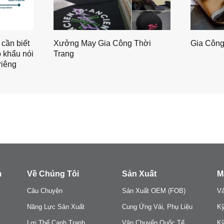
cần biết
Xưởng May Gia Công Thời
Gia Côn
 khẩu nói
Trang
riêng
m
Về Chúng Tôi
Sản Xuất
M
Câu Chuyện
Sản Xuất OEM (FOB)
Vả
Năng Lực Sản Xuất
Cung Ứng Vải, Phụ Liệu
Kỹ
Lợi Thế Cạnh Tranh
Vận Chuyển Quốc Tế
Kỹ