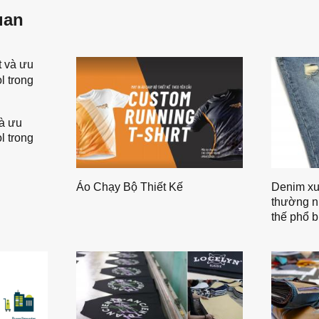
uan
à ưu
l trong
Áo Chạy Bộ Thiết Kế
Denim xu
thường n
thế phổ b