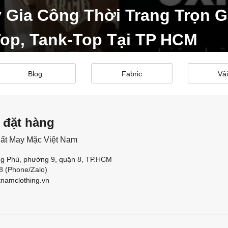
Gia Công Thời Trang Trọn G
Top, Tank-Top Tại TP HCM
Blog
Fabric
Vải
n đặt hàng
ất May Mặc Việt Nam
g Phú, phường 9, quận 8, TP.HCM
8 (Phone/Zalo)
tnamclothing.vn