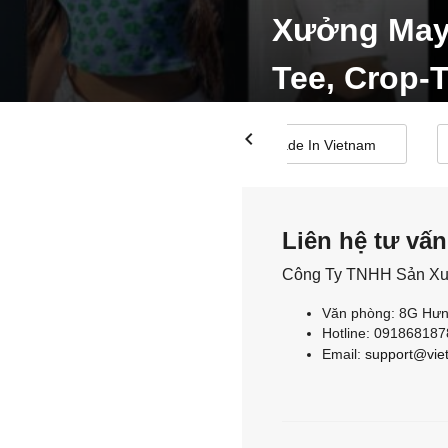
Xưởng May 
Tee, Crop-
chevron_left
Made In Vietnam
Liên hệ tư vấ
Công Ty TNHH Sản Xu
Văn phòng: 8G Hưn
Hotline: 091868187
Email:
support@vie