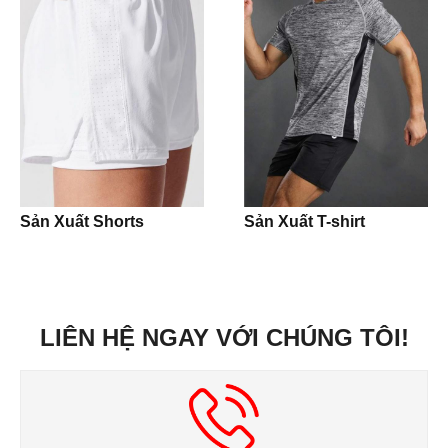
T-shirt
Underwear
Panties
Boxer
Pijamas
Sản Xuất Shorts
Sản Xuất T-shirt
Night Slip Dress
Accesories
LIÊN HỆ NGAY VỚI CHÚNG TÔI!
Caps
Buckets