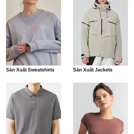
Blazer
Activewear
Leggings
Bra
Shorts
Sản Xuất Sweatshirts
Sản Xuất Jackets
T-shirt
Tank Top
Crop Top
Hoodie