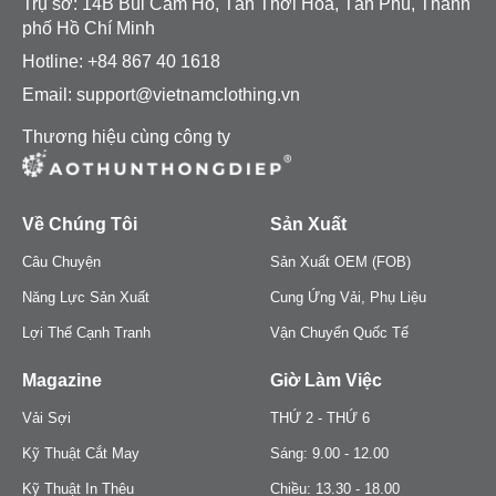
Trụ sở: 14B Bùi Cẩm Hổ, Tân Thới Hoà, Tân Phú, Thành
phố Hồ Chí Minh
Hotline: +84 867 40 1618
Email: support@vietnamclothing.vn
Thương hiệu cùng công ty
Về Chúng Tôi
Sản Xuất
Câu Chuyện
Sản Xuất OEM (FOB)
Năng Lực Sản Xuất
Cung Ứng Vải, Phụ Liệu
Lợi Thế Cạnh Tranh
Vận Chuyển Quốc Tế
Magazine
Giờ Làm Việc
Vải Sợi
THỨ 2 - THỨ 6
Kỹ Thuật Cắt May
Sáng: 9.00 - 12.00
Kỹ Thuật In Thêu
Chiều: 13.30 - 18.00