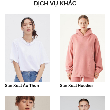
DỊCH VỤ KHÁC
Nón Cap
Shorts
Sản phẩm khác
Crop Tops
Tank Tops
Dresses
Dress Shirts
Dress Pants
Sản Xuất Áo Thun
Sản Xuất Hoodies
Jeans
Khaki