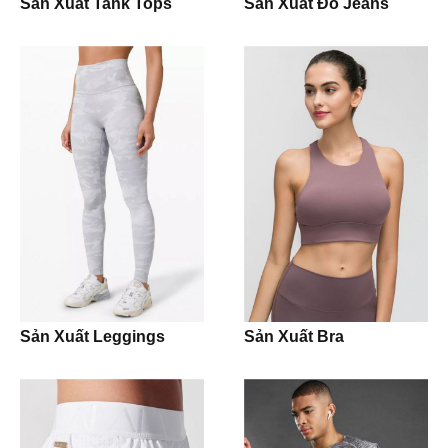
Sản Xuất Tank Tops
Sản Xuất Đồ Jeans
Shirt
Pants
Pijama
Jogging Trouser
Workwear
Uniform
Sản Xuất Leggings
Sản Xuất Bra
Jacket
Hoodie