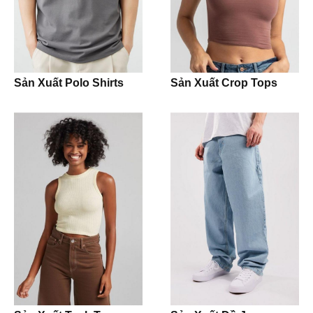
Joggers
Polo Shirt
Sản Xuất Polo Shirts
Sản Xuất Crop Tops
Kidswear
Bodysuit
Jumpsuit
Romper
Onesie
Girl Dress
Jacket