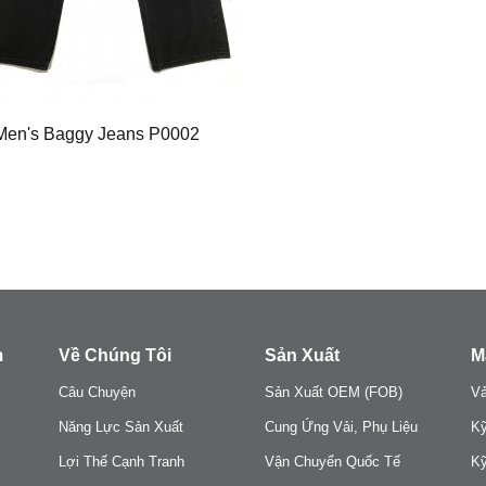
Men's Baggy Jeans P0002
m
Về Chúng Tôi
Sản Xuất
M
Câu Chuyện
Sản Xuất OEM (FOB)
Vả
Năng Lực Sản Xuất
Cung Ứng Vải, Phụ Liệu
Kỹ
Lợi Thế Cạnh Tranh
Vận Chuyển Quốc Tế
Kỹ