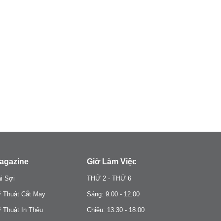
agazine
Giờ Làm Việc
i Sợi
THỨ 2 - THỨ 6
 Thuật Cắt May
Sáng: 9.00 - 12.00
 Thuật In Thêu
Chiều: 13.30 - 18.00