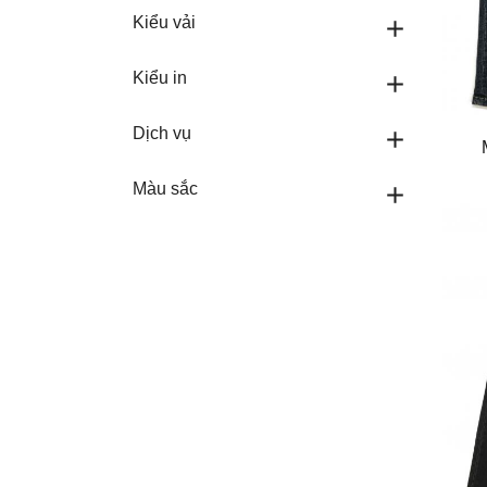
Kiểu vải
add
Kiểu in
add
Dịch vụ
add
Màu sắc
add