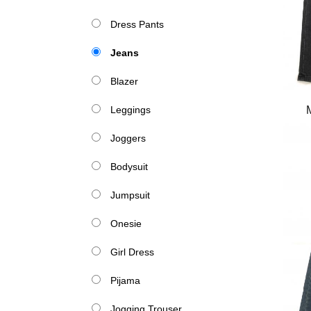
Dress Pants
Jeans
Blazer
Leggings
Joggers
Bodysuit
Jumpsuit
Onesie
Girl Dress
Pijama
Jogging Trouser