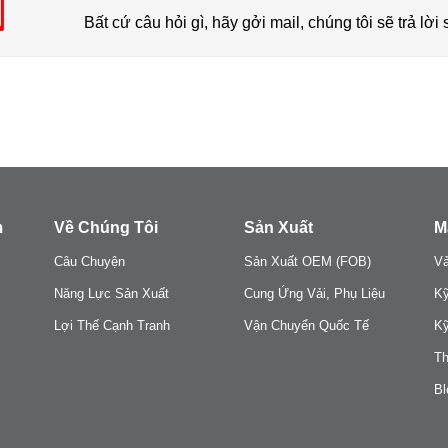
Bất cứ câu hỏi gì, hãy gởi mail, chúng tôi sẽ trả lời
m
Về Chúng Tôi
Sản Xuất
M
Câu Chuyện
Sản Xuất OEM (FOB)
Vả
Năng Lực Sản Xuất
Cung Ứng Vải, Phụ Liệu
Kỹ
Lợi Thế Cạnh Tranh
Vận Chuyển Quốc Tế
Kỹ
Th
Bl