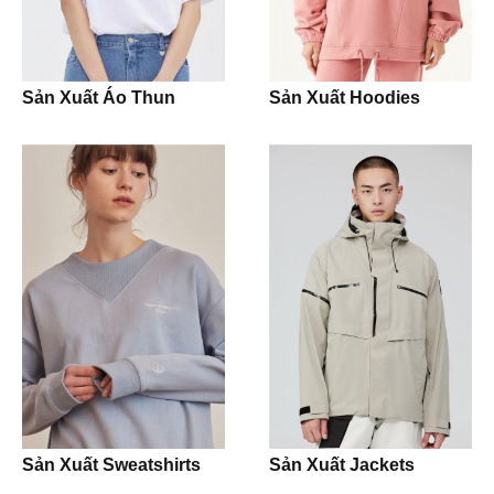
Nón Cap
Shorts
Sản Xuất Áo Thun
Sản Xuất Hoodies
Sản phẩm khác
Crop Tops
Tank Tops
Dresses
Dress Shirts
Dress Pants
Jeans
Khaki
Sản Xuất Sweatshirts
Sản Xuất Jackets