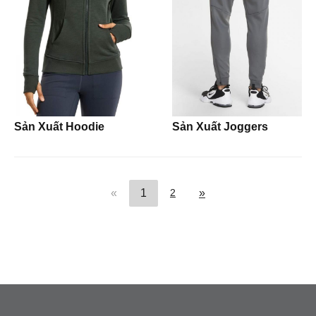
Tote Bags
Socks
Hats
Beanies
Sản Xuất Hoodie
Sản Xuất Joggers
(current)
Next
«
1
2
»