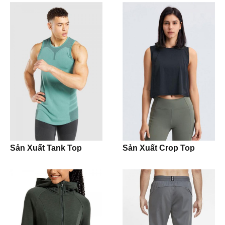
T-shirt
Underwear
Panties
Boxer
Pijamas
Night Slip Dress
Sản Xuất Tank Top
Sản Xuất Crop Top
Accesories
Caps
Buckets