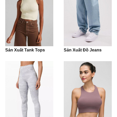
Joggers
Polo Shirt
Kidswear
Bodysuit
Sản Xuất Tank Tops
Sản Xuất Đồ Jeans
Jumpsuit
Romper
Onesie
Girl Dress
Jacket