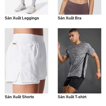
Shirt
Sản Xuất Leggings
Sản Xuất Bra
Pants
Pijama
Jogging Trouser
Workwear
Uniform
Jacket
Hoodie
Sản Xuất Shorts
Sản Xuất T-shirt