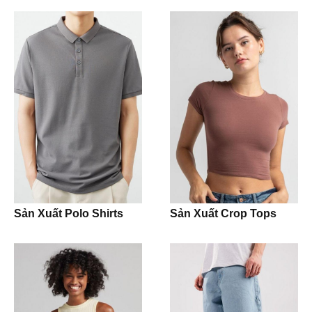
Blazer
Activewear
Leggings
Bra
Shorts
T-shirt
Sản Xuất Polo Shirts
Sản Xuất Crop Tops
Tank Top
Crop Top
Hoodie