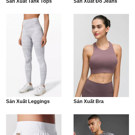
Sản Xuất Tank Tops
Sản Xuất Đồ Jeans
Shirt
Pants
Pijama
Jogging Trouser
Workwear
Uniform
Sản Xuất Leggings
Sản Xuất Bra
Jacket
Hoodie