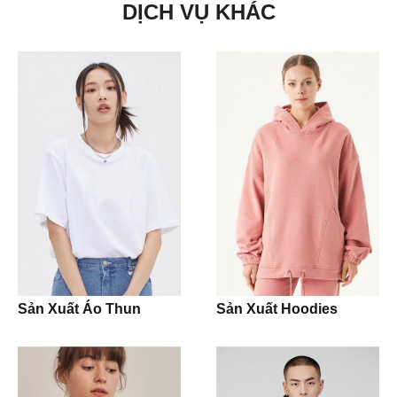
DỊCH VỤ KHÁC
Nón Cap
Shorts
Sản phẩm khác
Crop Tops
Tank Tops
Dresses
Dress Shirts
Dress Pants
Sản Xuất Áo Thun
Sản Xuất Hoodies
Jeans
Khaki