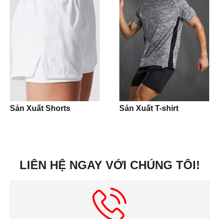
T-shirt
Underwear
Panties
Boxer
Pijamas
Sản Xuất Shorts
Sản Xuất T-shirt
Night Slip Dress
Accesories
LIÊN HỆ NGAY VỚI CHÚNG TÔI!
Caps
Buckets