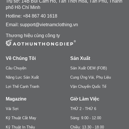
Trụ sở: 14B Bùi Cẩm Hổ, Tân Thới Hoà, Tân Phú, Thành
phố Hồ Chí Minh
Hotline: +84 867 40 1618
Email: support@vietnamclothing.vn
Thương hiệu cùng công ty
Về Chúng Tôi
Sản Xuất
Câu Chuyện
Sản Xuất OEM (FOB)
Năng Lực Sản Xuất
Cung Ứng Vải, Phụ Liệu
Lợi Thế Cạnh Tranh
Vận Chuyển Quốc Tế
Magazine
Giờ Làm Việc
Vải Sợi
THỨ 2 - THỨ 6
Kỹ Thuật Cắt May
Sáng: 9.00 - 12.00
Kỹ Thuật In Thêu
Chiều: 13.30 - 18.00