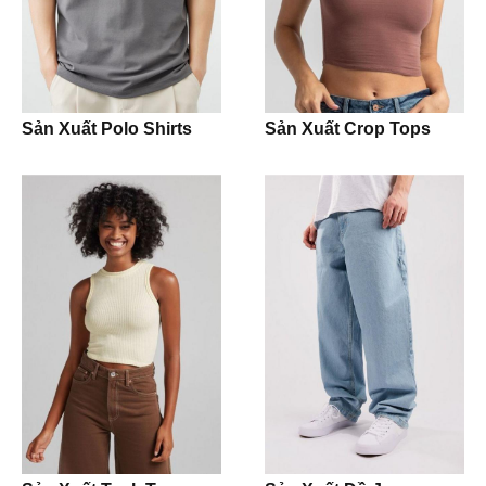
Joggers
Polo Shirt
Sản Xuất Polo Shirts
Sản Xuất Crop Tops
Kidswear
Bodysuit
Jumpsuit
Romper
Onesie
Girl Dress
Jacket