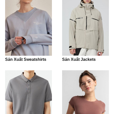
Blazer
Activewear
Leggings
Bra
Shorts
Sản Xuất Sweatshirts
Sản Xuất Jackets
T-shirt
Tank Top
Crop Top
Hoodie