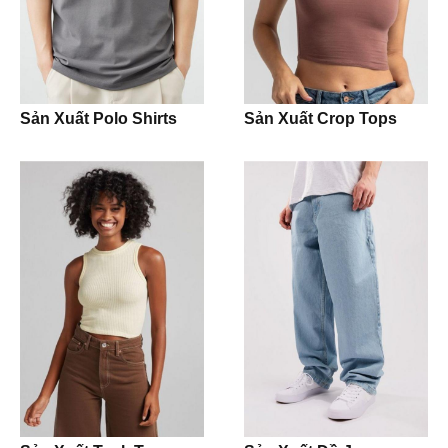
Joggers
Polo Shirt
Sản Xuất Polo Shirts
Sản Xuất Crop Tops
Kidswear
Bodysuit
Jumpsuit
Romper
Onesie
Girl Dress
Jacket