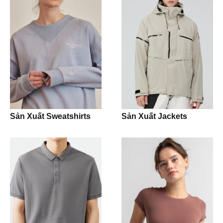
Blazer
Activewear
Leggings
Bra
Shorts
Sản Xuất Sweatshirts
Sản Xuất Jackets
T-shirt
Tank Top
Crop Top
Hoodie