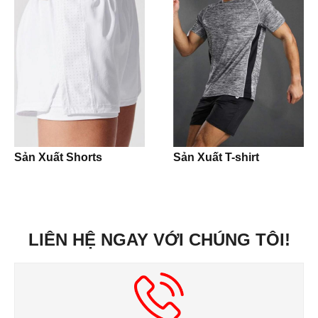
T-shirt
Underwear
Panties
Boxer
Pijamas
Sản Xuất Shorts
Sản Xuất T-shirt
Night Slip Dress
Accesories
LIÊN HỆ NGAY VỚI CHÚNG TÔI!
Caps
Buckets