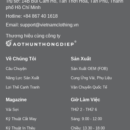
Trụ sở: 14B Bùi Cẩm Hổ, Tân Thới Hoà, Tân Phú, Thành
phố Hồ Chí Minh
Hotline: +84 867 40 1618
Email: support@vietnamclothing.vn
Thương hiệu cùng công ty
Về Chúng Tôi
Sản Xuất
Câu Chuyện
Sản Xuất OEM (FOB)
Năng Lực Sản Xuất
Cung Ứng Vải, Phụ Liệu
Lợi Thế Cạnh Tranh
Vận Chuyển Quốc Tế
Magazine
Giờ Làm Việc
Vải Sợi
THỨ 2 - THỨ 6
Kỹ Thuật Cắt May
Sáng: 9.00 - 12.00
Kỹ Thuật In Thêu
Chiều: 13.30 - 18.00