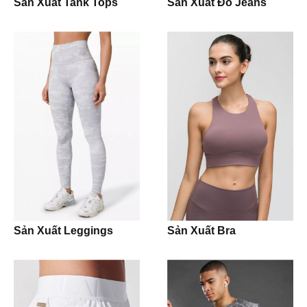
Sản Xuất Tank Tops
Sản Xuất Đồ Jeans
Shirt
Pants
Pijama
Jogging Trouser
Workwear
Uniform
Sản Xuất Leggings
Sản Xuất Bra
Jacket
Hoodie