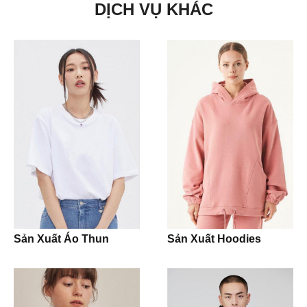
DỊCH VỤ KHÁC
Nón Cap
Shorts
Sản phẩm khác
Crop Tops
Tank Tops
Dresses
Dress Shirts
Dress Pants
Sản Xuất Áo Thun
Sản Xuất Hoodies
Jeans
Khaki