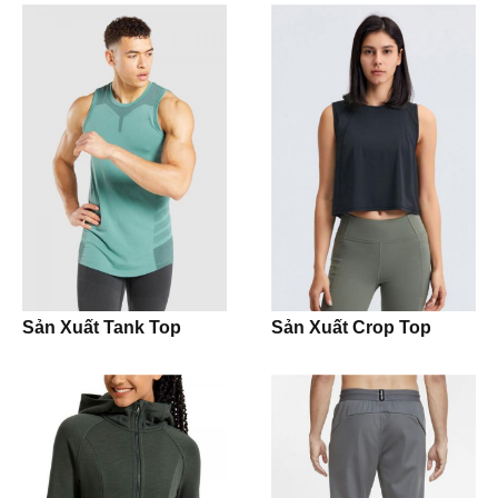
T-shirt
Underwear
Panties
Boxer
Pijamas
Night Slip Dress
Sản Xuất Tank Top
Sản Xuất Crop Top
Accesories
Caps
Buckets