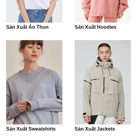
Nón Cap
Shorts
Sản Xuất Áo Thun
Sản Xuất Hoodies
Sản phẩm khác
Crop Tops
Tank Tops
Dresses
Dress Shirts
Dress Pants
Jeans
Khaki
Sản Xuất Sweatshirts
Sản Xuất Jackets