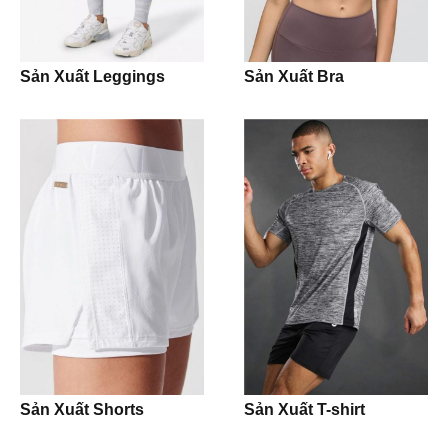
Shirt
Sản Xuất Leggings
Sản Xuất Bra
Pants
Pijama
Jogging Trouser
Workwear
Uniform
Jacket
Hoodie
Sản Xuất Shorts
Sản Xuất T-shirt