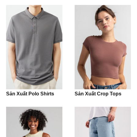
Blazer
Activewear
Leggings
Bra
Shorts
T-shirt
Sản Xuất Polo Shirts
Sản Xuất Crop Tops
Tank Top
Crop Top
Hoodie