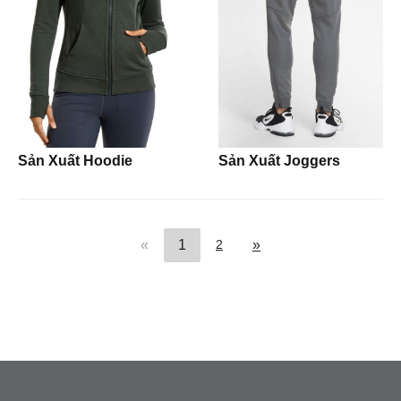
Tote Bags
Socks
Hats
Beanies
Sản Xuất Hoodie
Sản Xuất Joggers
(current)
Next
«
1
2
»