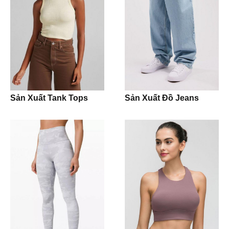
Joggers
Polo Shirt
Kidswear
Bodysuit
Sản Xuất Tank Tops
Sản Xuất Đồ Jeans
Jumpsuit
Romper
Onesie
Girl Dress
Jacket