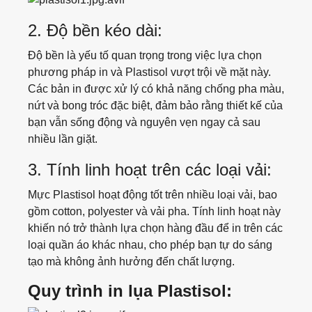
Blazer
2. Độ bền kéo dài:
Activewear
Độ bền là yếu tố quan trọng trong việc lựa chọn
phương pháp in và Plastisol vượt trội về mặt này.
Leggings
Các bản in được xử lý có khả năng chống pha màu,
nứt và bong tróc đặc biệt, đảm bảo rằng thiết kế của
Bra
bạn vẫn sống động và nguyên vẹn ngay cả sau
nhiều lần giặt.
Shorts
3. Tính linh hoạt trên các loại vải:
T-shirt
Mực Plastisol hoạt động tốt trên nhiều loại vải, bao
gồm cotton, polyester và vải pha. Tính linh hoạt này
Tank Top
khiến nó trở thành lựa chọn hàng đầu để in trên các
loại quần áo khác nhau, cho phép bạn tự do sáng
Crop Top
tạo mà không ảnh hưởng đến chất lượng.
Quy trình in lụa Plastisol:
Hoodie