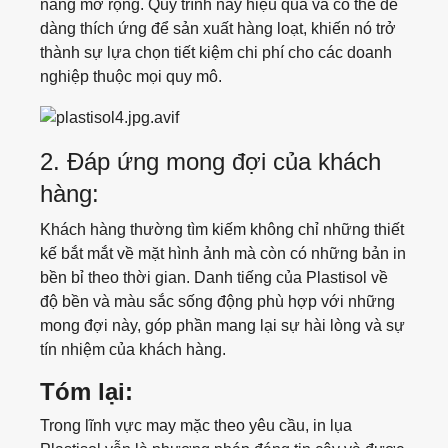
T-shirt
năng mở rộng. Quy trình này hiệu quả và có thể dễ
dàng thích ứng để sản xuất hàng loạt, khiến nó trở
thành sự lựa chọn tiết kiệm chi phí cho các doanh
Underwear
nghiệp thuộc mọi quy mô.
Panties
2. Đáp ứng mong đợi của khách
Boxer
hàng:
Pijamas
Khách hàng thường tìm kiếm không chỉ những thiết
kế bắt mắt về mặt hình ảnh mà còn có những bản in
Night Slip Dress
bền bỉ theo thời gian. Danh tiếng của Plastisol về
độ bền và màu sắc sống động phù hợp với những
Accesories
mong đợi này, góp phần mang lại sự hài lòng và sự
tín nhiệm của khách hàng.
Caps
Tóm lại:
Buckets
Trong lĩnh vực may mặc theo yêu cầu, in lụa