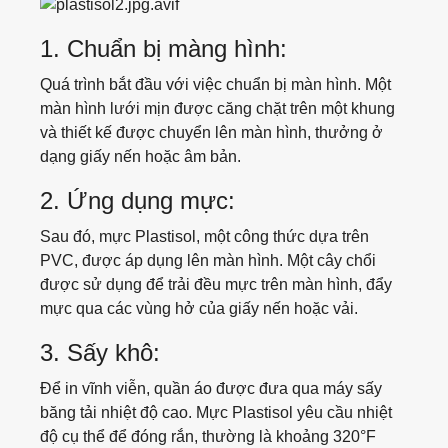
Joggers
1. Chuẩn bị màng hình:
Polo Shirt
Quá trình bắt đầu với việc chuẩn bị màn hình. Một
màn hình lưới mịn được căng chặt trên một khung
Kidswear
và thiết kế được chuyển lên màn hình, thưởng ở
dạng giấy nến hoặc âm bản.
Bodysuit
2. Ứng dụng mực:
Jumpsuit
Sau đó, mực Plastisol, một công thức dựa trên
PVC, được áp dụng lên màn hình. Một cây chổi
Romper
được sử dụng để trải đều mực trên màn hình, đẩy
mực qua các vùng hở của giấy nến hoặc vải.
Onesie
3. Sấy khô:
Girl Dress
Để in vĩnh viễn, quần áo được đưa qua máy sấy
băng tải nhiệt độ cao. Mực Plastisol yêu cầu nhiệt
độ cụ thể để đóng rắn, thường là khoảng
320°F
Jacket