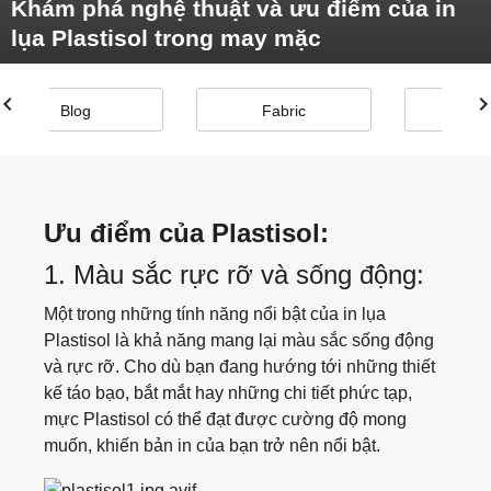
Khám phá nghệ thuật và ưu điểm của in
lụa Plastisol trong may mặc
Nón Cap
Shorts
evron_left
chevron_ri
Sản phẩm khác
Crop Tops
Blog
Fabric
Vải
Tank Tops
Dresses
Ưu điểm của Plastisol:
1. Màu sắc rực rỡ và sống động:
Dress Shirts
Một trong những tính năng nổi bật của in lụa
Dress Pants
Plastisol là khả năng mang lại màu sắc sống động
và rực rỡ. Cho dù bạn đang hướng tới những thiết
Jeans
kế táo bạo, bắt mắt hay những chi tiết phức tạp,
mực Plastisol có thể đạt được cường độ mong
Khaki
muốn, khiến bản in của bạn trở nên nổi bật.