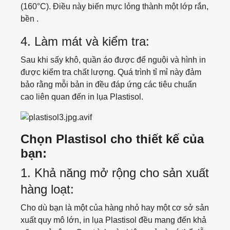
(160°C). Điều này biến mực lỏng thành một lớp rắn,
bền .
Shirt
4. Làm mát và kiểm tra:
Pants
Sau khi sấy khô, quần áo được để nguội và hình in
được kiểm tra chất lượng. Quá trình tỉ mỉ này đảm
Pijama
bảo rằng mỗi bản in đều đáp ứng các tiêu chuẩn
cao liên quan đến in lụa Plastisol.
Jogging Trouser
Workwear
Chọn Plastisol cho thiết kế của
bạn:
Uniform
1. Khả năng mở rộng cho sản xuất
Jacket
hàng loạt:
Hoodie
Cho dù bạn là một của hàng nhỏ hay một cơ sở sản
xuất quy mô lớn, in lụa Plastisol đều mang đến khả