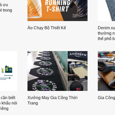
à ưu
l trong
Áo Chạy Bộ Thiết Kế
Denim xu
thường n
thế phổ b
cần biết
Xưởng May Gia Công Thời
Gia Côn
 khẩu nói
Trang
riêng