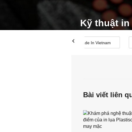
Kỹ thuật in
chevron_left
Made In Vietnam
Bài viết liên q